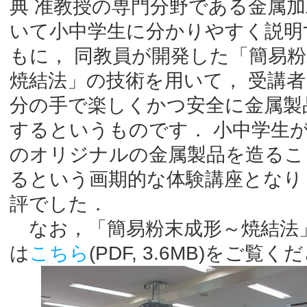
典 准教授の専門分野である金属
いて小中学生に分かりやすく説明
もに， 同教員が開発した「簡易
焼結法」の技術を用いて， 受講
分の手で楽しくかつ安全に金属製
するというものです． 小中学生
のオリジナルの金属製品を造るこ
るという画期的な体験講座となり
評でした．
なお，「簡易粉末成形～焼結法
は
こちら
(PDF, 3.6MB)をご覧